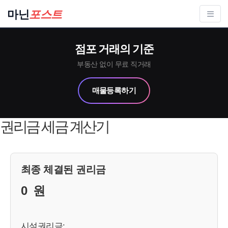
컨
마닌
포스트
텐
츠
점포 거래의 기준
로
건
부동산 없이 무료 직거래
너
매물등록하기
뛰
기
권리금 세금 계산기
최종 체결된 권리금
0
원
시설권리금: