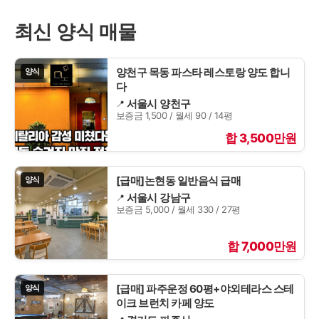
최신 양식 매물
양천구 목동 파스타 레스토랑 양도 합니
양식
다
서울시 양천구
보증금 1,500 / 월세 90 / 14평
합 3,500만원
[급매]논현동 일반음식 급매
양식
서울시 강남구
보증금 5,000 / 월세 330 / 27평
합 7,000만원
[급매] 파주운정 60평+야외테라스 스테
양식
이크 브런치 카페 양도