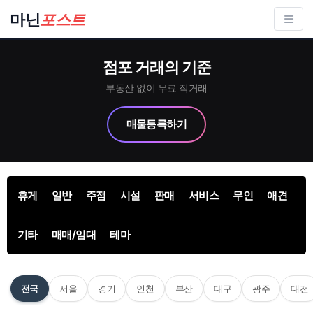
컨
마닌
포스트
텐
츠
점포 거래의 기준
로
건
부동산 없이 무료 직거래
너
매물등록하기
뛰
기
휴게
일반
주점
시설
판매
서비스
무인
애견
기타
매매/임대
테마
서울
경기
인천
부산
대구
광주
대전
전국