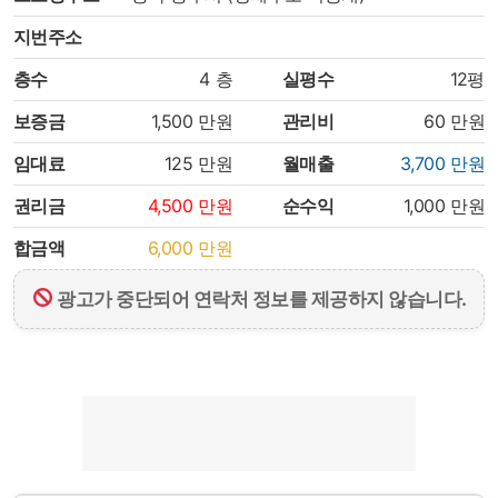
지번주소
층수
4
층
실평수
12평
보증금
1,500
만원
관리비
60
만원
임대료
125
만원
월매출
3,700
만원
권리금
4,500
만원
순수익
1,000
만원
합금액
6,000
만원
광고가 중단되어 연락처 정보를 제공하지 않습니다.