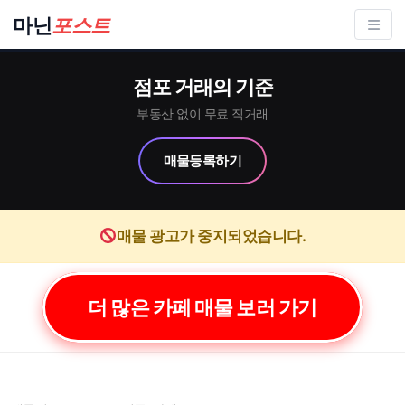
컨
마닌
포스트
텐
츠
점포 거래의 기준
로
건
부동산 없이 무료 직거래
너
매물등록하기
뛰
기
매물 광고가 중지되었습니다.
더 많은 카페 매물 보러 가기