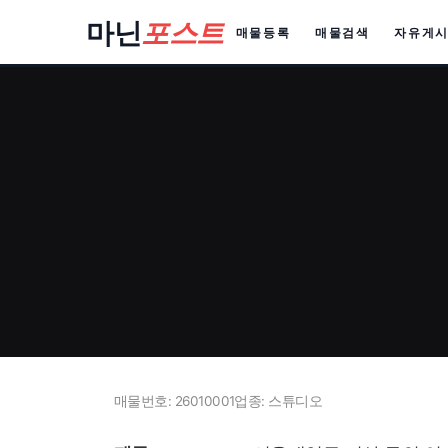
컨
마닌
포스트
매물등록
매물검색
자유게
텐
츠
로
건
너
뛰
기
매물번호: 26010001
업종: 스튜디오