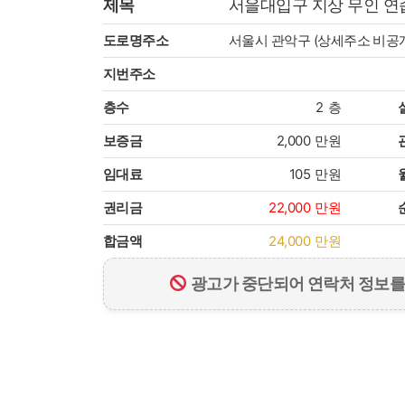
제목
서을대입구 지상 무인 연
도로명주소
서울시 관악구 (상세주소 비공
지번주소
층수
2
층
보증금
2,000
만원
임대료
105
만원
권리금
22,000
만원
합금액
24,000
만원
광고가 중단되어 연락처 정보를