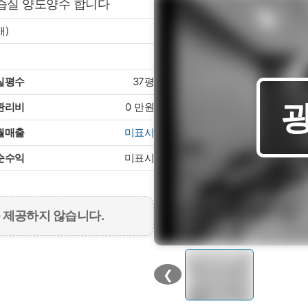
습실 양도양수 합니다
개)
실평수
37평
관리비
0
만원
월매출
미표시
순수익
미표시
 제공하지 않습니다.
❮