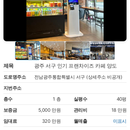
제목
광주 서구 인기 프랜차이즈 카페 양도
도로명주소
전남광주통합특별시 서구 (상세주소 비공개)
지번주소
층수
1
층
실평수
40평
보증금
5,000
만원
관리비
18
만원
임대료
320
만원
월매출
미표시