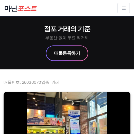
컨
마닌
포스트
텐
츠
점포 거래의 기준
로
건
부동산 없이 무료 직거래
너
매물등록하기
뛰
기
매물번호: 26030070
업종: 카페