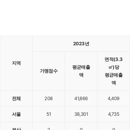
2023년
면적(3.3
지역
평균매출
㎡)당
가맹점수
액
평균매출
액
전체
208
41,866
4,409
서울
51
38,301
4,735
부산
2
0
0