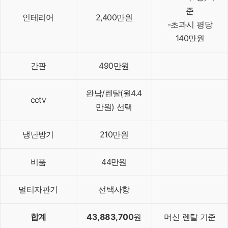
준
인테리어
2,400만원
-초과시 평당
140만원
간판
490만원
완납/렌탈(월4.4
cctv
만원) 선택
냉난방기
210만원
비품
44만원
멀티자판기
선택사항
합계
43,883,700
원
머신 렌탈 기준