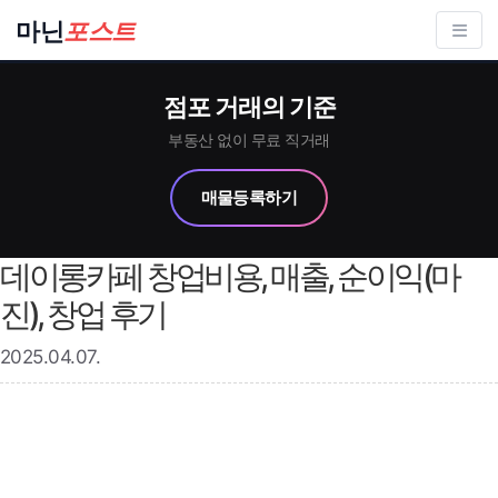
컨
마닌
포스트
텐
츠
점포 거래의 기준
로
건
부동산 없이 무료 직거래
너
매물등록하기
뛰
기
데이롱카페 창업비용, 매출, 순이익(마
진), 창업 후기
2025.04.07.