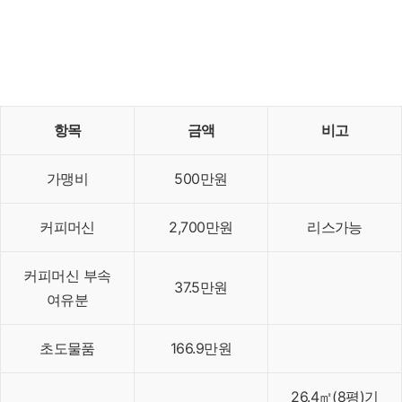
항목
금액
비고
가맹비
500만원
커피머신
2,700만원
리스가능
커피머신 부속
37.5만원
여유분
초도물품
166.9만원
26.4㎡(8평)기