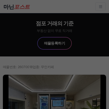
컨
마닌
포스트
텐
츠
점포 거래의 기준
로
건
부동산 없이 무료 직거래
너
매물등록하기
뛰
기
매물번호: 26070018
업종: 무인카페