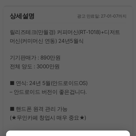
상세설명
광고 만료일: 27-01-07까지
릴리즈테크(만월경) 커피머신(RT-1018)+디저트
머신(커미머신 연동) 24년5월식
기기판매가 : 890만원
전체 양도 : 3000만원
■ 연식: 24년 5월(안드로이드OS)
– 안드로이드 버전이 좋은겁니다.
■ 핸드폰 원격 관리 가능
(★무인카페 창업시 매우 중요★)
■ 음료: 아메리카노, 아이스티 등 메뉴 자체 조정