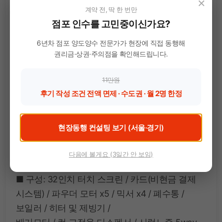
×
계약 전, 딱 한 번만
가능(30종 이상)
점포 인수를 고민중이신가요?
– 세부적인 메뉴, 맛 조절 가능
6년차 점포 양도양수 전문가가 현장에 직접 동행해
■ 리얼 탄산 사용
권리금·상권·주의점을 확인해드립니다.
– 에이드 음료 판매 가능(차별화)
11만원
후기 작성 조건 전액 면제 · 수도권 · 월 2명 한정
■ 커피머신 크기
– W900 X H1855 X D800(mm)
현장동행 컨설팅 보기 (서울·경기)
■ 디저트머신 크기
– W600 X H1970 X D840(mm)
다음에 볼게요 (3일간 안 보임)
■ 구성: 32인치 터치 스크린 / 카드(비현금 결제
시스템) / 파우더 모터 x5 / 믹서 x4 / 폐수통 /
보일러 / 히터 및 제빙기 /