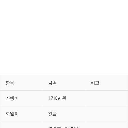
항목
금액
비고
가맹비
1,710만원
로열티
없음