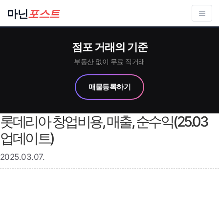
컨
마닌
포스트
텐
츠
점포 거래의 기준
로
건
부동산 없이 무료 직거래
너
매물등록하기
뛰
기
롯데리아 창업비용, 매출, 순수익(25.03
업데이트)
2025.03.07.