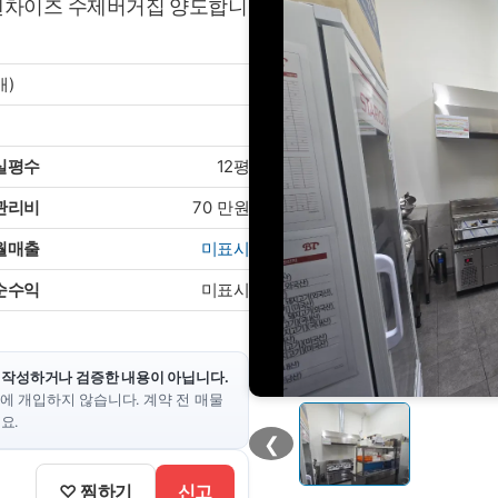
프렌차이즈 수제버거집 양도합니
개)
실평수
12평
관리비
70
만원
월매출
미표시
순수익
미표시
 작성하거나 검증한 내용이 아닙니다.
에 개입하지 않습니다. 계약 전 매물
요.
❮
♡ 찜하기
신고