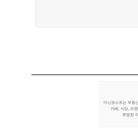
마닌포스트는 부동산 
카페, 식당, 프
투명한 직