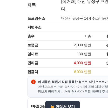
[직거래] 대전 유성구 
제목
다.
도로명주소
대전시 유성구 (상세주소 비공
지번주소
층수
1
층
보증금
2,000
만원
임대료
130
만원
권리금
4,000
만원
합금액
6,000
만원
이 매물은 회원이 직접 등록한 정보로, 마닌포스트가
마닌포스트는 거래 당사자가 아니며 계약 체결·이행
정보와 권리관계는 거래 당사자가 직접 확인해 주세
연락처:
연락처 보기