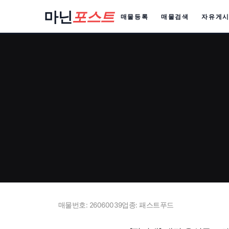
컨
마닌
포스트
매물등록
매물검색
자유게
텐
츠
로
건
너
뛰
기
매물번호: 26060039
업종: 패스트푸드