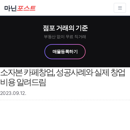
컨
마닌
포스트
텐
츠
점포 거래의 기준
로
건
부동산 없이 무료 직거래
너
매물등록하기
뛰
기
소자본 카페창업, 성공사례와 실제 창업
비용 알려드림
2023.09.12.