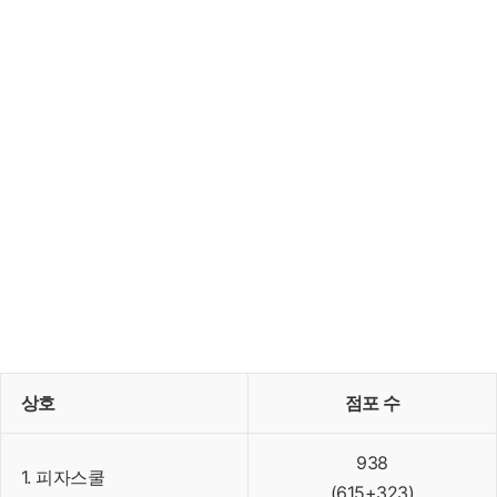
상호
점포 수
938
1. 피자스쿨
(615+323)