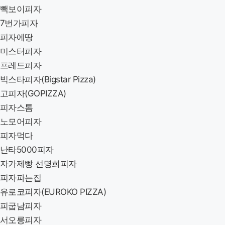
빽보이피자
7번가피자
피자에땅
미스터피자
프레드피자
빅스타피자(Bigstar Pizza)
고피자(GOPIZZA)
피자스톰
노모어피자
피자먹다
난타5000피자
자가제빵 선명희피자
피자파는집
유로코피자(EUROKO PIZZA)
피굽남피자
서오릉피자