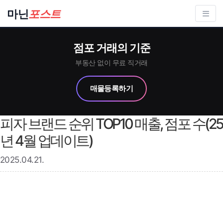
컨
마닌
포스트
텐
츠
점포 거래의 기준
로
건
부동산 없이 무료 직거래
너
매물등록하기
뛰
기
피자 브랜드 순위 TOP10 매출, 점포 수(25
년 4월 업데이트)
2025.04.21.