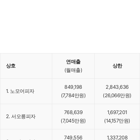
연매출
상호
상한
(월매출)
849,198
2,843,636
1. 노모어피자
(7,784만원)
(26,066만원)
768,639
1,697,201
2. 서오릉피자
(7,045만원)
(14,157만원)
749,556
1,337,208