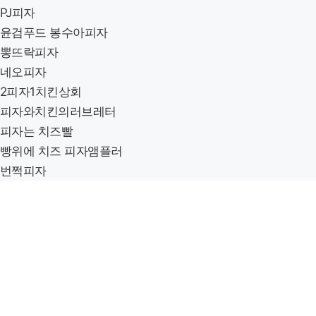
PJ피자
윤검푸드 봉수아피자
뽕뜨락피자
네오피자
2피자1치킨상회
피자와치킨의러브레터
피자는 치즈빨
빵위에 치즈 피자앰플러
번쩍피자