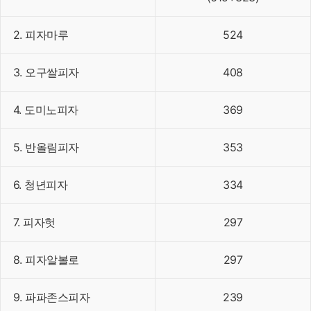
2. 피자마루
524
3. 오구쌀피자
408
4. 도미노피자
369
5. 반올림피자
353
6. 청년피자
334
7. 피자헛
297
8. 피자알볼로
297
9. 파파존스피자
239