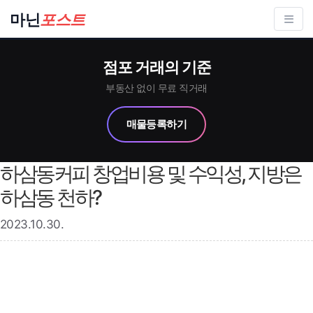
컨
마닌
포스트
텐
츠
점포 거래의 기준
로
건
부동산 없이 무료 직거래
너
매물등록하기
뛰
기
하삼동커피 창업비용 및 수익성, 지방은
하삼동 천하?
2023.10.30.