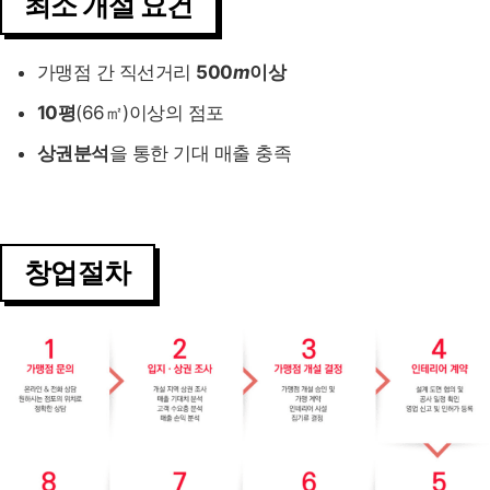
최소 개설 요건
가맹점 간 직선거리
500
m
이상
10평
(66㎡)이상의 점포
상권분석
을 통한 기대 매출 충족
창업절차