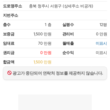
도로명주소
충북 청주시 서원구 (상세주소 비공개)
지번주소
층수
1
층
실평수
12평
보증금
1,500
만원
관리비
0
만원
임대료
70
만원
월매출
미표시
권리금
0
만원
순수익
미표시
합금액
1,500
만원
광고가 중단되어 연락처 정보를 제공하지 않습니다.