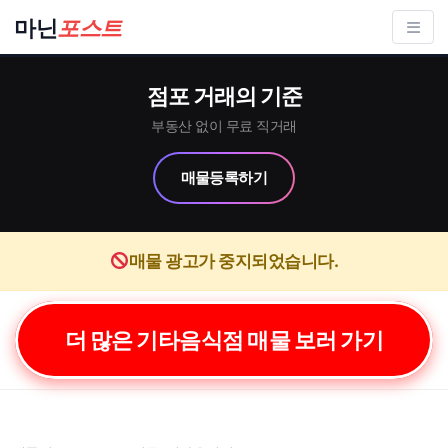
컨
마닌
포스트
텐
츠
점포 거래의 기준
로
건
부동산 없이 무료 직거래
너
매물등록하기
뛰
기
매물 광고가 중지되었습니다.
더 많은 기타음식점 매물 보러 가기