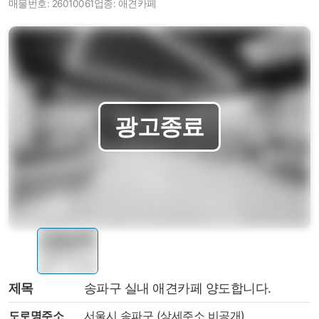
매물번호: 26010061
업종: 애견카페
제목
송파구 실내 애견카페 양도합니다.
도로명주소
서울시 송파구 (상세주소 비공개)