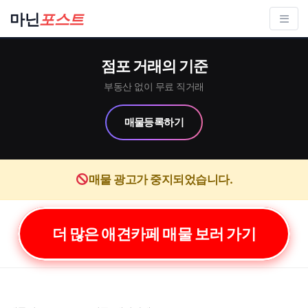
컨
마닌
포스트
텐
츠
점포 거래의 기준
로
건
부동산 없이 무료 직거래
너
매물등록하기
뛰
기
매물 광고가 중지되었습니다.
더 많은 애견카페 매물 보러 가기