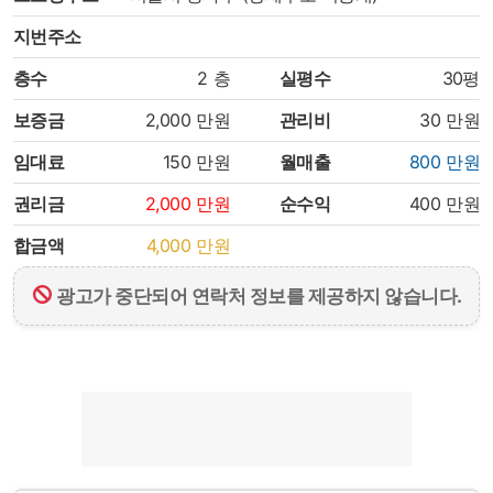
지번주소
층수
2
층
실평수
30평
보증금
2,000
만원
관리비
30
만원
임대료
150
만원
월매출
800
만원
권리금
2,000
만원
순수익
400
만원
합금액
4,000
만원
광고가 중단되어 연락처 정보를 제공하지 않습니다.