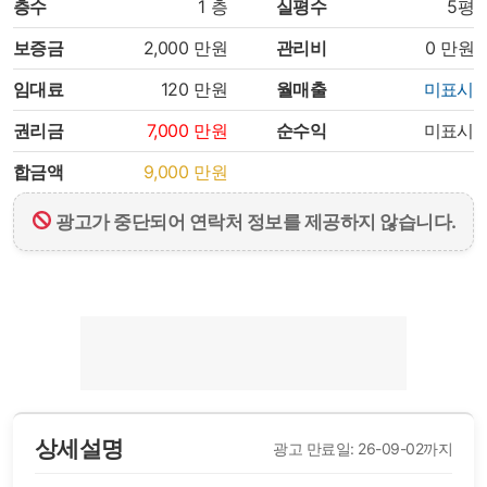
층수
1
층
실평수
5평
보증금
2,000
만원
관리비
0
만원
임대료
120
만원
월매출
미표시
권리금
7,000
만원
순수익
미표시
합금액
9,000
만원
광고가 중단되어 연락처 정보를 제공하지 않습니다.
상세설명
광고 만료일: 26-09-02까지