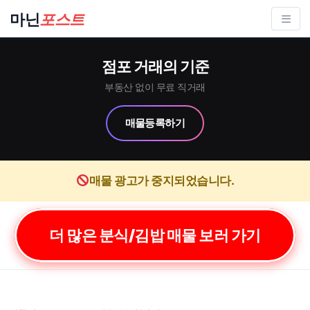
컨
마닌
포스트
텐
츠
점포 거래의 기준
로
건
부동산 없이 무료 직거래
너
매물등록하기
뛰
기
매물 광고가 중지되었습니다.
더 많은 분식/김밥 매물 보러 가기