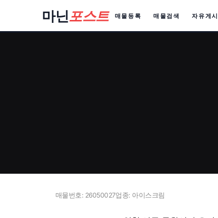
컨
마닌
포스트
매물등록
매물검색
자유게
텐
츠
로
건
너
뛰
기
매물번호: 26050027
업종: 아이스크림