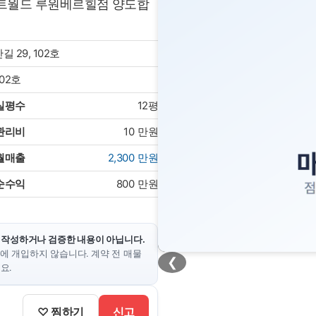
거트월드 루원베르힐점 양도합
 29, 102호
102호
실평수
12평
관리비
10
만원
월매출
2,300
만원
순수익
800
만원
 작성하거나 검증한 내용이 아닙니다.
에 개입하지 않습니다. 계약 전 매물
❮
요.
♡ 찜하기
신고