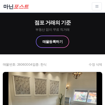
컨
마닌
포스트
텐
츠
점포 거래의 기준
로
건
부동산 없이 무료 직거래
너
매물등록하기
뛰
기
매물번호: 26060004
업종: 한식
수정
삭제