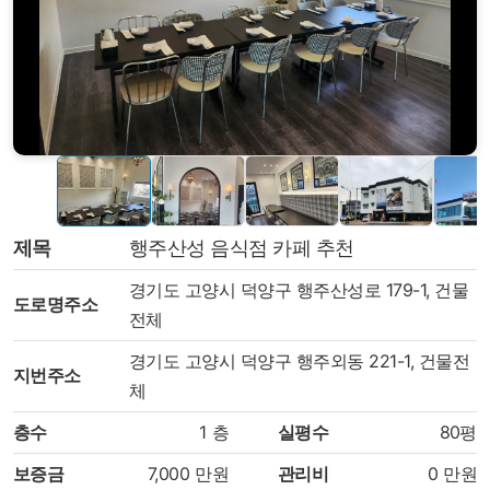
제목
행주산성 음식점 카페 추천
경기도 고양시 덕양구 행주산성로 179-1, 건물
도로명주소
전체
경기도 고양시 덕양구 행주외동 221-1, 건물전
지번주소
체
층수
1
층
실평수
80평
보증금
7,000
만원
관리비
0
만원