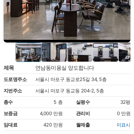
제목
연남동미용실 양도합니다
도로명주소
서울시 마포구 동교로25길 34, 5층
지번주소
서울시 마포구 동교동 204-2, 5층
층수
5
층
실평수
32평
보증금
4,000
만원
관리비
0
만원
임대료
420
만원
월매출
미표시