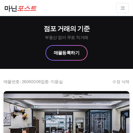
컨
마닌
포스트
텐
츠
점포 거래의 기준
로
건
부동산 없이 무료 직거래
너
매물등록하기
뛰
기
매물번호: 26060006
업종: 미용실
수정
삭제