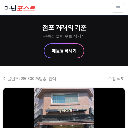
컨
마닌
포스트
텐
츠
점포 거래의 기준
로
건
부동산 없이 무료 직거래
너
매물등록하기
뛰
기
매물번호: 26060025
업종: 한식
수정
삭제