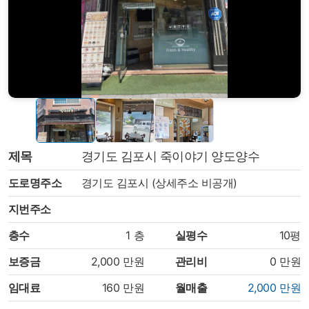
제목
경기도 김포시 죽이야기 양도양수
도로명주소
경기도 김포시 (상세주소 비공개)
지번주소
층수
1
층
실평수
10평
보증금
2,000
만원
관리비
0
만원
임대료
160
만원
월매출
2,000
만원