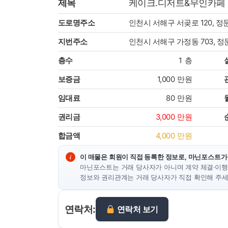
제목
케이크.디저트&무인카페
도로명주소
인천시 서해구 서곶로 120, 
지번주소
인천시 서해구 가정동 703, 
층수
1
층
보증금
1,000
만원
임대료
80
만원
권리금
3,000
만원
합금액
4,000
만원
이 매물은 회원이 직접 등록한 정보로, 마닌포스트가
마닌포스트는 거래 당사자가 아니며 계약 체결·이행
정보와 권리관계는 거래 당사자가 직접 확인해 주세
연락처:
연락처 보기