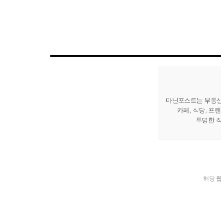
마닌포스트는 부동산 
카페, 식당, 프
투명한 직
해당 웹