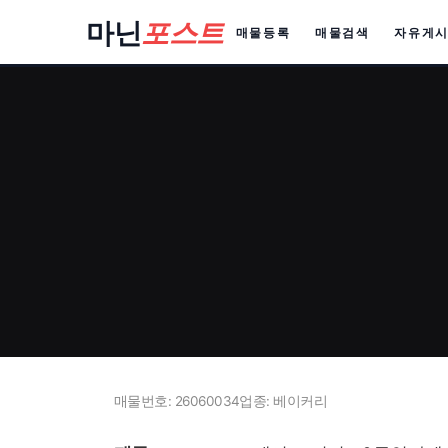
컨
마닌
포스트
매물등록
매물검색
자유게
텐
츠
로
건
너
뛰
기
매물번호: 26060034
업종: 베이커리