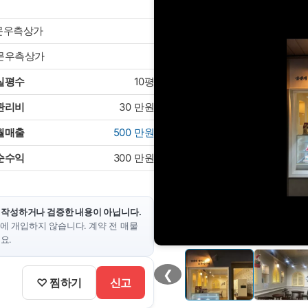
정문우측상가
정문우측상가
실평수
10평
관리비
30
만원
월매출
500
만원
순수익
300
만원
 작성하거나 검증한 내용이 아닙니다.
에 개입하지 않습니다. 계약 전 매물
요.
❮
♡ 찜하기
신고