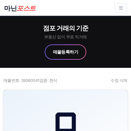
컨
마닌
포스트
텐
츠
점포 거래의 기준
로
건
부동산 없이 무료 직거래
너
매물등록하기
뛰
기
매물번호: 26060041
업종: 한식
수정
삭제