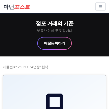
컨
마닌
포스트
텐
츠
점포 거래의 기준
로
건
부동산 없이 무료 직거래
너
매물등록하기
뛰
기
매물번호: 26060064
업종: 한식