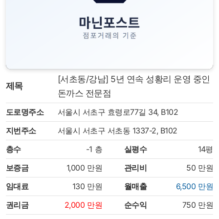
[서초동/강남] 5년 연속 성황리 운영 중인
제목
돈까스 전문점
도로명주소
서울시 서초구 효령로77길 34, B102
지번주소
서울시 서초구 서초동 1337-2, B102
층수
-1
층
실평수
14평
보증금
1,000
만원
관리비
50
만원
임대료
130
만원
월매출
6,500
만원
권리금
2,000
만원
순수익
750
만원