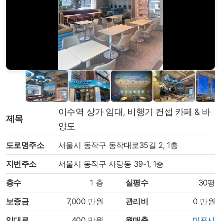
이수역 상가 임대, 비행기 컨셉 카페 & 바
제목
양도
도로명주소
서울시 동작구 동작대로35길 2, 1층
지번주소
서울시 동작구 사당동 39-1, 1층
층수
1
층
실평수
30평
보증금
7,000
만원
관리비
0
만원
임대료
400
만원
월매출
미표시