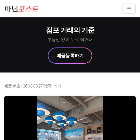
컨
마닌
포스트
텐
츠
점포 거래의 기준
로
건
부동산 없이 무료 직거래
너
매물등록하기
뛰
기
매물번호: 26030027
업종: 카페