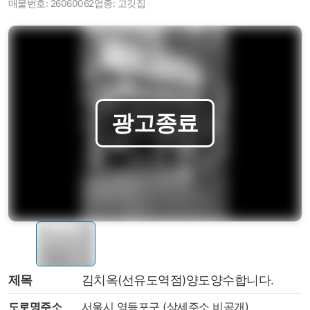
매물번호: 26060062
업종: 고깃집
제목
김치옥(선유도역점)양도양수합니다.
도로명주소
서울시 영등포구 (상세주소 비공개)