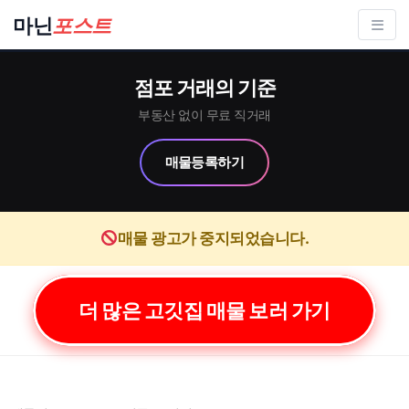
컨
마닌
포스트
텐
츠
점포 거래의 기준
로
건
부동산 없이 무료 직거래
너
매물등록하기
뛰
기
매물 광고가 중지되었습니다.
더 많은 고깃집 매물 보러 가기