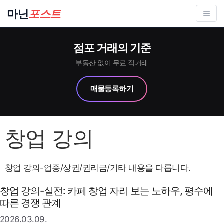
컨
마닌
포스트
텐
츠
점포 거래의 기준
로
건
부동산 없이 무료 직거래
너
매물등록하기
뛰
기
창업 강의
창업 강의-업종/상권/권리금/기타 내용을 다룹니다.
창업 강의-실전: 카페 창업 자리 보는 노하우, 평수에
따른 경쟁 관계
2026.03.09.